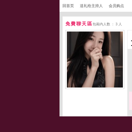
回首页
送礼给主持人
会员购点
免費聊天區
包厢内人数 ： 3 人