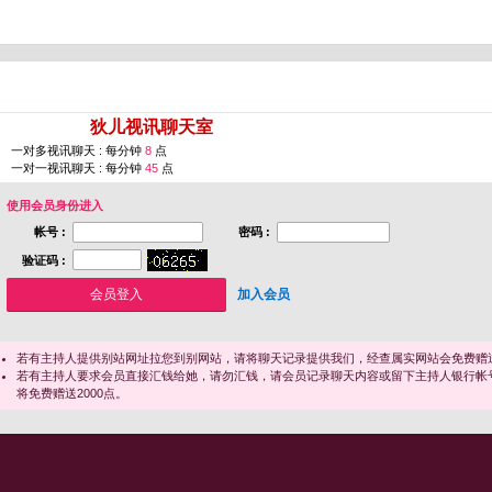
您即将进入 [
狄儿视讯聊天室
]
一对多视讯聊天 : 每分钟
8
点
一对一视讯聊天 : 每分钟
45
点
使用会员身份进入
帐号 :
密码 :
验证码 :
加入会员
若有主持人提供别站网址拉您到别网站，请将聊天记录提供我们，经查属实网站会免费赠送
若有主持人要求会员直接汇钱给她，请勿汇钱，请会员记录聊天内容或留下主持人银行帐
将免费赠送2000点。