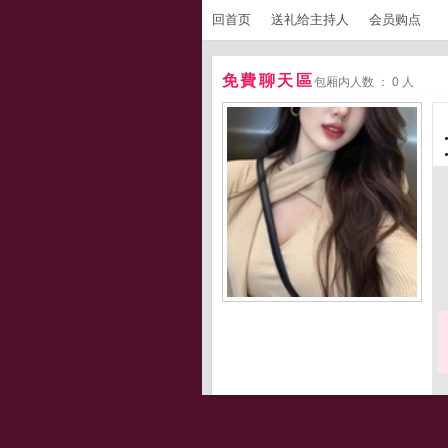
回首页
送礼给主持人
会员购点
免費聊天區
包厢内人数 ： 0 人