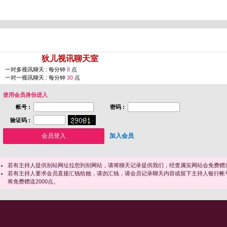
您即将进入 [
狄儿视讯聊天室
]
一对多视讯聊天 : 每分钟
8
点
一对一视讯聊天 : 每分钟
30
点
使用会员身份进入
帐号 :
密码 :
验证码 :
加入会员
若有主持人提供别站网址拉您到别网站，请将聊天记录提供我们，经查属实网站会免费赠送
若有主持人要求会员直接汇钱给她，请勿汇钱，请会员记录聊天内容或留下主持人银行帐
将免费赠送2000点。