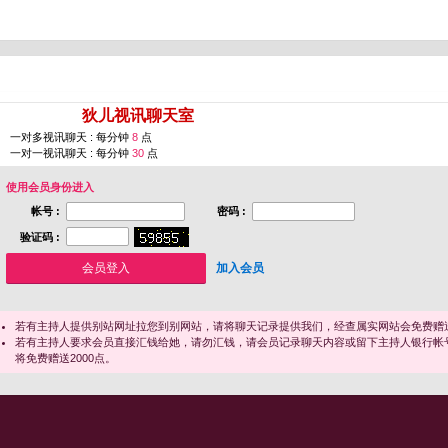
您即将进入 [
狄儿视讯聊天室
]
一对多视讯聊天 : 每分钟
8
点
一对一视讯聊天 : 每分钟
30
点
使用会员身份进入
帐号 :
密码 :
验证码 :
加入会员
若有主持人提供别站网址拉您到别网站，请将聊天记录提供我们，经查属实网站会免费赠送
若有主持人要求会员直接汇钱给她，请勿汇钱，请会员记录聊天内容或留下主持人银行帐
将免费赠送2000点。