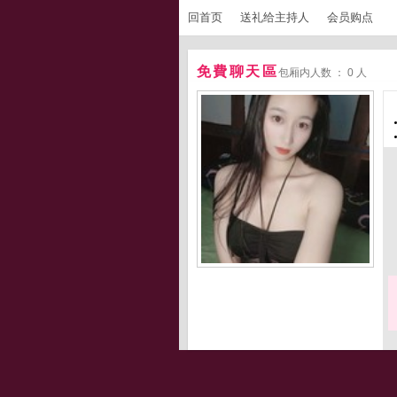
回首页
送礼给主持人
会员购点
免費聊天區
包厢内人数 ： 0 人