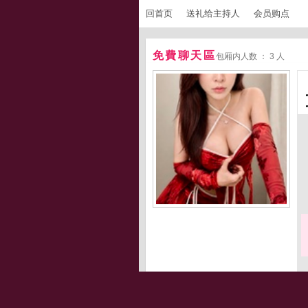
回首页
送礼给主持人
会员购点
免費聊天區
包厢内人数 ： 3 人