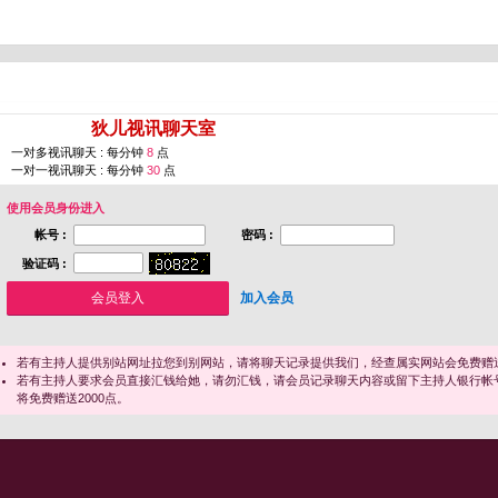
您即将进入 [
狄儿视讯聊天室
]
一对多视讯聊天 : 每分钟
8
点
一对一视讯聊天 : 每分钟
30
点
使用会员身份进入
帐号 :
密码 :
验证码 :
加入会员
若有主持人提供别站网址拉您到别网站，请将聊天记录提供我们，经查属实网站会免费赠送
若有主持人要求会员直接汇钱给她，请勿汇钱，请会员记录聊天内容或留下主持人银行帐
将免费赠送2000点。