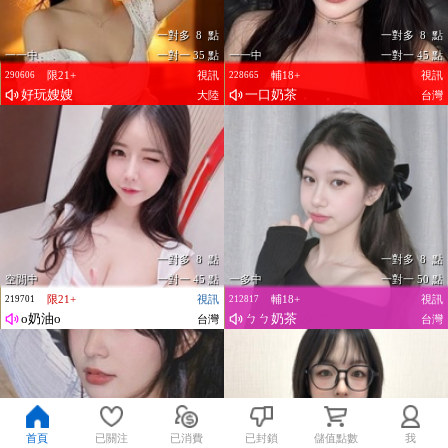
一對多 8 點
一對多 8 點
一一中
一對一 35 點
一一中
一對一 45 點
限21+
視訊
輔18+
視訊
290606
228665
好玩嫂嫂
一口奶茶
大陸
台灣
一對多 8 點
一對多 8 點
空閒中
一對一 45 點
一多中
一對一 50 點
限21+
視訊
輔18+
視訊
219701
212817
o奶油o
ㄅㄅ奶茶
台灣
台灣
首頁
已關注
已消費
已封鎖
儲值點數
我