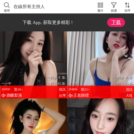
在線所有主持人
搜尋
圖片
篩選
排序
下载
下载 App, 获取更多精彩 !
一對多 8 點
一對多 8 點
一一中
一對一 45 點
一一中
一對一 45 點
普16+
視訊
限21+
視訊
260995
194896
酒釀梨渦
王老師珺
台灣
大陸