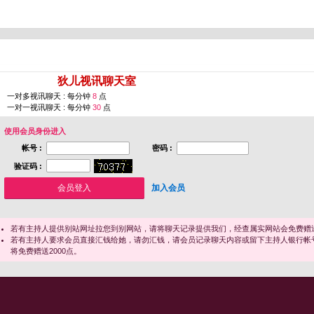
您即将进入 [
狄儿视讯聊天室
]
一对多视讯聊天 : 每分钟
8
点
一对一视讯聊天 : 每分钟
30
点
使用会员身份进入
帐号 :
密码 :
验证码 :
加入会员
若有主持人提供别站网址拉您到别网站，请将聊天记录提供我们，经查属实网站会免费赠送
若有主持人要求会员直接汇钱给她，请勿汇钱，请会员记录聊天内容或留下主持人银行帐
将免费赠送2000点。