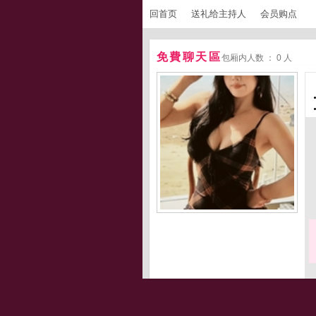
回首页
送礼给主持人
会员购点
免費聊天區
包厢内人数 ： 0 人