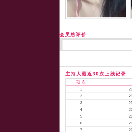
会员总评价
主持人最近30次上线记录
项 次
1
2
2
2
3
2
4
2
5
2
6
2
7
2