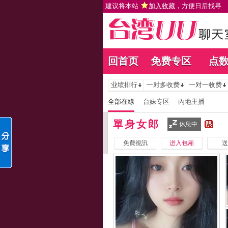
建议将本站
加入收藏
，方便日后找寻
回首页
免费专区
点
业绩排行
一对多收费
一对一收费
全部在線
台妹专区
內地主播
單身女郎
休息中
免費視訊
进入包厢
送