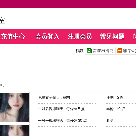
数充值中心
会员登入
注册会员
常见问题
指数
普通级(清纯)
辅导级(
礼
免费文字聊天 :
關閉
性别 : 女性
一对多视讯聊天 :
每分钟 5 点
年龄 : 19 岁
一对一视讯聊天 :
每分钟 30 点
血型 : ----