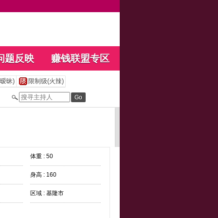
问题反映
赚钱联盟专区
暧昧)
限制级(火辣)
体重 : 50
身高 : 160
区域 : 基隆市