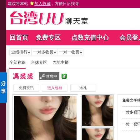
建议将本站
加入收藏
，方便日后找寻
回首页
免费专区
点数充值中心
会员登
业绩排行
一对多收费
一对一收费
全部在線
台妹专区
內地主播
馮裘裘
休息中
免費視訊
进入包厢
送礼
免费文字聊
一对多视讯
一对一视讯