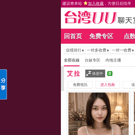
建议将本站
加入收藏
，方便日后找寻
回首页
免费专区
点
业绩排行
一对多收费
一对一收费
全部在線
台妹专区
內地主播
艾拉
休息中
免費視訊
进入包厢
送