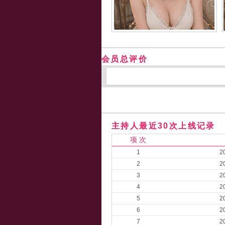
会员总评价
主持人最近30次上线记录
项 次
1
2
2
2
3
2
4
2
5
2
6
2
7
2