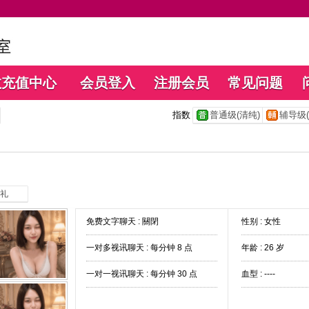
数充值中心
会员登入
注册会员
常见问题
指数
普通级(清纯)
辅导级(
礼
免费文字聊天 :
關閉
性别 : 女性
一对多视讯聊天 :
每分钟 8 点
年龄 : 26 岁
一对一视讯聊天 :
每分钟 30 点
血型 : ----