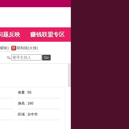
问题反映
赚钱联盟专区
暧昧)
限制级(火辣)
体重 : 50
身高 : 160
区域 : 台中市