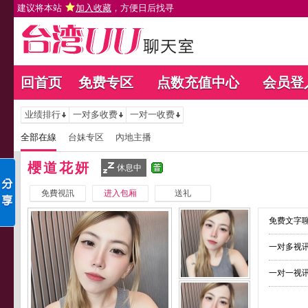
建议将本站
加入收藏
，方便日后找寻
回首页
免费专区
点数充值中心
会员登
业绩排行
一对多收费
一对一收费
全部在線
台妹专区
內地主播
櫻道花妍
休息中
免費視訊
进入包厢
送礼
免费文字聊
一对多视讯
一对一视讯