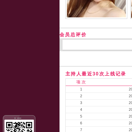
会员总评价
主持人最近30次上线记录
项 次
1
2
2
2
3
2
4
2
5
2
6
2
7
2