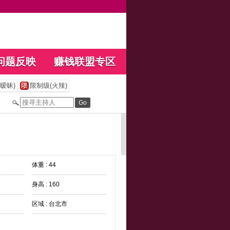
问题反映
赚钱联盟专区
暧昧)
限制级(火辣)
体重 : 44
身高 : 160
区域 : 台北市