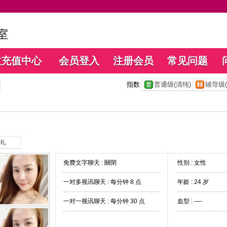
数充值中心
会员登入
注册会员
常见问题
指数
普通级(清纯)
辅导级(
礼
免费文字聊天 :
關閉
性别 : 女性
一对多视讯聊天 :
每分钟 8 点
年龄 : 24 岁
一对一视讯聊天 :
每分钟 30 点
血型 : ----