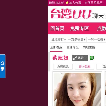
建议将本站
加入收藏
，方便日后找寻
回首页
免费专区
点
业绩排行
一对多收费
一对一收费
全部在線
台妹专区
內地主播
蔡妞妞
休息中
免費視訊
进入包厢
送