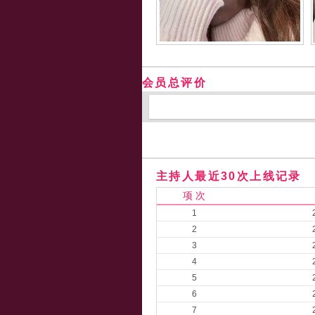
会员总评价
主持人最近30次上线记录
项 次
1
2
3
4
5
6
7