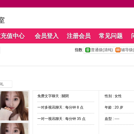
数充值中心
会员登入
注册会员
常见问题
指数
普通级(清纯)
辅导级(
礼
免费文字聊天 :
關閉
性别 : 女性
一对多视讯聊天 :
每分钟 8 点
年龄 : 20 岁
一对一视讯聊天 :
每分钟 35 点
血型 : ----