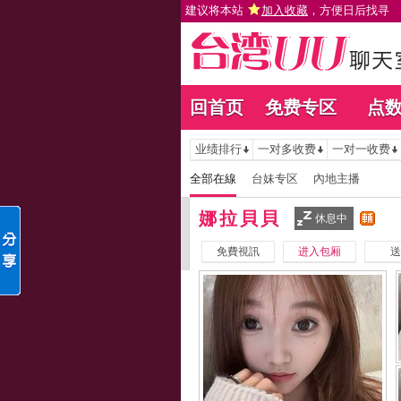
建议将本站
加入收藏
，方便日后找寻
回首页
免费专区
点
业绩排行
一对多收费
一对一收费
全部在線
台妹专区
內地主播
娜拉貝貝
休息中
免費視訊
进入包厢
送