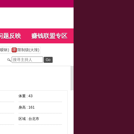
问题反映
赚钱联盟专区
暧昧)
限制级(火辣)
体重 : 43
身高 : 161
区域 : 台北市