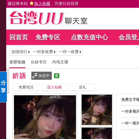
建议将本站
加入收藏
，方便日后找寻
回首页
免费专区
点数充值中心
会员登
业绩排行
一对多收费
一对一收费
全部在線
台妹专区
內地主播
妡語
休息中
免費視訊
进入包厢
送礼
免费文字聊
一对多视讯
一对一视讯