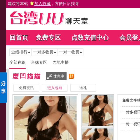
建议将本站
加入收藏
，方便日后找寻
回首页
免费专区
点数充值中心
会员登
业绩排行
一对多收费
一对一收费
全部在線
台妹专区
內地主播
麼凹貓貓
休息中
免費視訊
进入包厢
送礼
免费文字聊
一对多视讯
一对一视讯