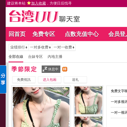
建议将本站
加入收藏
，方便日后找寻
回首页
免费专区
点数充值中心
会员登
业绩排行
一对多收费
一对一收费
全部在線
台妹专区
內地主播
季節限定
休息中
免費視訊
进入包厢
送礼
免费文字聊
一对多视讯
一对一视讯